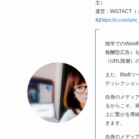
主）
運営：INGTACT
X(
https://x.com/ami_
独学でのWor
報酬型広告）を
（URL階層）
また、BtoB
ディレクショ
自身のメディ
るからこそ、
上に繋がる導
きます。
自身のメディア運