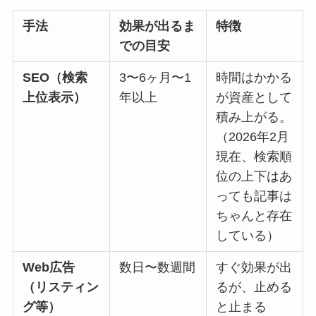
手法
効果が出るま
特徴
での目安
SEO
（検索
3〜6ヶ月〜1
時間はかかる
上位表示）
年以上
が資産として
積み上がる。
（2026年2月
現在、検索順
位の上下はあ
っても記事は
ちゃんと存在
している）
Web
広告
数日〜数週間
すぐ効果が出
（リスティン
るが、止める
グ等）
と止まる