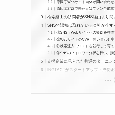
原因②Webサイト自体が問い合わ
原因③SNSで来た人はファン予備
検索経由の訪問者がSNS経由より
SNSで認知は取れている会社が今す
①SNS→Webサイトへの導線を整
②WebサイトのCVR（問い合わせ
③検索流入（SEO）を並行して育て
④SNSのフォロワー分析を行い、
支援企業に見られた共通のターニン
INGTACTがスタートアップ・成長