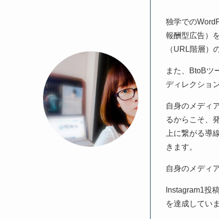
独学でのWor
報酬型広告）を
（URL階層）
また、BtoB
ディレクショ
自身のメディ
るからこそ、
上に繋がる導
きます。
自身のメディア運
Instagram
を達成してい